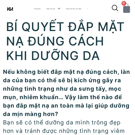
0
Trang Chủ
Chăm sóc da
Chăm sóc tóc và cơ thể
···
BÍ QUYẾT ĐẮP MẶT
NẠ ĐÚNG CÁCH
KHI DƯỠNG DA
Nếu không biết đắp mặt nạ đúng cách, làn
da của bạn có thể sẽ bị kích ứng gây ra
những tình trạng như da sưng tấy, mọc
mụn, nhiễm khuẩn… Vậy làm thế nào để
bạn đắp mặt nạ an toàn mà lại giúp dưỡng
da mịn màng hơn?
Bạn sẽ có thể dưỡng da mình trông đẹp
hơn và tránh được những tình trạng viêm