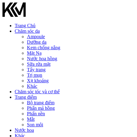
Trang Chủ
Chăm sóc da
Ampoule
Dưỡng da
Kem chống nắng
Mặt Nạ
Nước hoa hồng
Sữa rửa mặt
Tẩy trang
Trị mụn
Xịt khoáng
Khác
Chăm sóc tóc và cơ thể
Trang điểm
Bộ trang điểm
Phấn má hồng
Phấn nền
Mắt
Son môi
Nước hoa
Khác