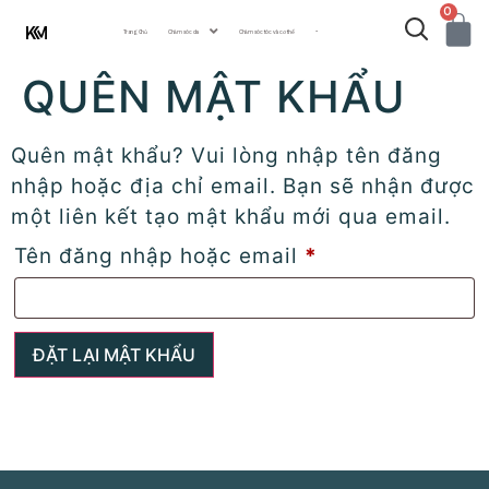
0
Trang Chủ
Chăm sóc da
Chăm sóc tóc và cơ thể
···
QUÊN MẬT KHẨU
Quên mật khẩu? Vui lòng nhập tên đăng
nhập hoặc địa chỉ email. Bạn sẽ nhận được
một liên kết tạo mật khẩu mới qua email.
Tên đăng nhập hoặc email
*
ĐẶT LẠI MẬT KHẨU