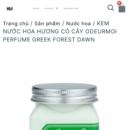
0
Trang Chủ
Chăm sóc da
Chăm sóc tóc và cơ thể
···
/
/
/ KEM
Trang chủ
Sản phẩm
Nước hoa
NƯỚC HOA HƯƠNG CỎ CÂY ODEURMOI
PERFUME GREEK FOREST DAWN