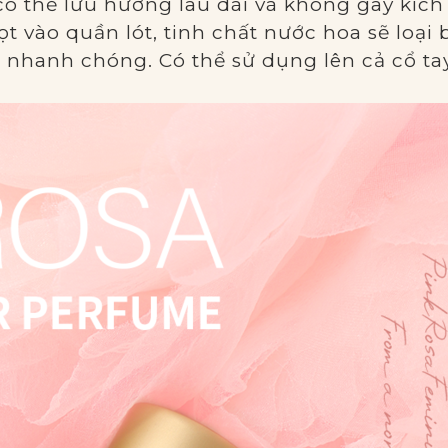
 thể lưu hương lâu dài và không gây kích
iọt vào quần lót, tinh chất nước hoa sẽ loạ
nhanh chóng. Có thể sử dụng lên cả cổ tay