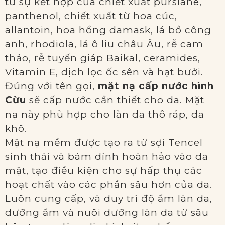
từ sự kết hợp của chiết xuất purslane,
panthenol, chiết xuất từ hoa cúc,
allantoin, hoa hồng damask, lá bồ công
anh, rhodiola, lá ô liu châu Âu, rễ cam
thảo, rễ tuyến giáp Baikal, ceramides,
Vitamin E, dịch lọc ốc sên và hạt bưởi.
Đúng với tên gọi,
mặt nạ cấp nước hình
Cừu
sẽ cấp nước cần thiết cho da. Mặt
nạ này phù hợp cho làn da thô ráp, da
khô.
Mặt nạ mềm được tạo ra từ sợi Tencel
sinh thái và bám dính hoàn hảo vào da
mặt, tạo điều kiện cho sự hấp thụ các
hoạt chất vào các phần sâu hơn của da.
Luôn cung cấp, và duy trì độ ẩm làn da,
dưỡng ẩm và nuôi dưỡng làn da từ sâu