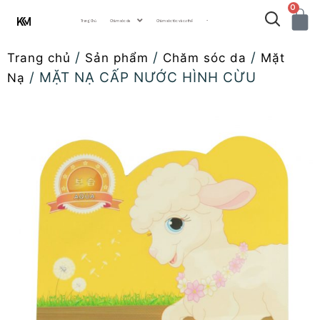
0
Trang Chủ
Chăm sóc da
Chăm sóc tóc và cơ thể
···
/
/
/
Trang chủ
Sản phẩm
Chăm sóc da
Mặt
/ MẶT NẠ CẤP NƯỚC HÌNH CỪU
Nạ