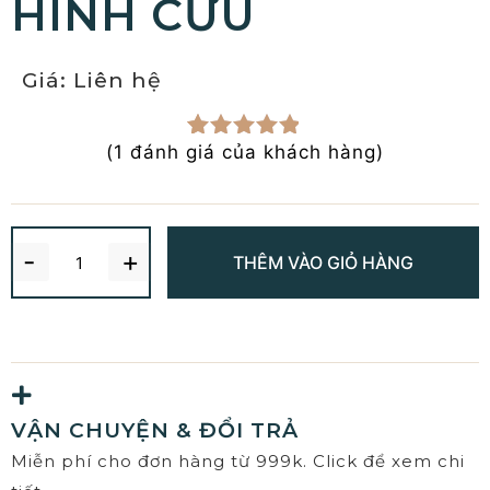
HÌNH CỪU
Giá: Liên hệ
(
1
đánh giá của khách hàng)
5.00
1
trên
5 dựa trên
đánh giá
-
+
THÊM VÀO GIỎ HÀNG
VẬN CHUYỆN & ĐỔI TRẢ
Miễn phí cho đơn hàng từ 999k. Click để xem chi